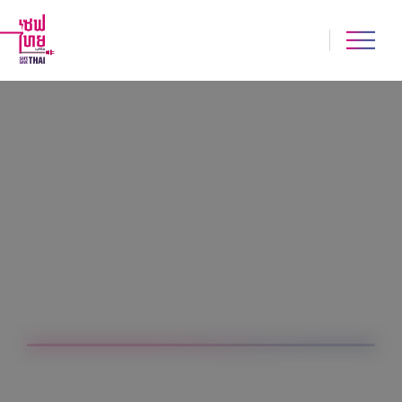
Homapage
>
Topics
ทั้งหมด
ประหยัด
ปลอดภัย
เกร็ดน่ารู้