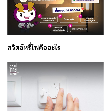
สวิตช์หรี่ไฟคืออะไร