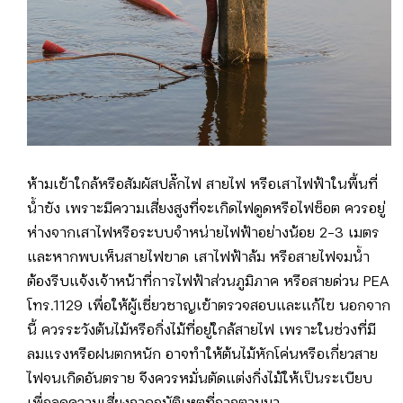
ห้ามเข้าใกล้หรือสัมผัสปลั๊กไฟ สายไฟ หรือเสาไฟฟ้าในพื้นที่
น้ำขัง เพราะมีความเสี่ยงสูงที่จะเกิดไฟดูดหรือไฟช็อต ควรอยู่
ห่างจากเสาไฟหรือระบบจำหน่ายไฟฟ้าอย่างน้อย 2-3 เมตร
และหากพบเห็นสายไฟขาด เสาไฟฟ้าล้ม หรือสายไฟจมน้ำ
ต้องรีบแจ้งเจ้าหน้าที่การไฟฟ้าส่วนภูมิภาค หรือสายด่วน PEA
โทร.1129 เพื่อให้ผู้เชี่ยวชาญเข้าตรวจสอบและแก้ไข นอกจาก
นี้ ควรระวังต้นไม้หรือกิ่งไม้ที่อยู่ใกล้สายไฟ เพราะในช่วงที่มี
ลมแรงหรือฝนตกหนัก อาจทำให้ต้นไม้หักโค่นหรือเกี่ยวสาย
ไฟจนเกิดอันตราย จึงควรหมั่นตัดแต่งกิ่งไม้ให้เป็นระเบียบ