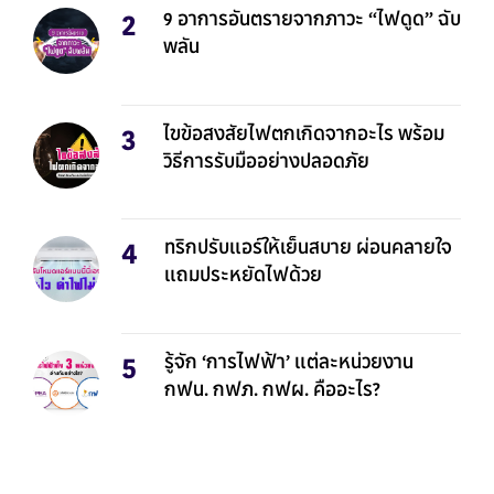
9 อาการอันตรายจากภาวะ “ไฟดูด” ฉับ
พลัน
ไขข้อสงสัยไฟตกเกิดจากอะไร พร้อม
วิธีการรับมืออย่างปลอดภัย
ทริกปรับแอร์ให้เย็นสบาย ผ่อนคลายใจ
แถมประหยัดไฟด้วย
รู้จัก ‘การไฟฟ้า’ แต่ละหน่วยงาน
กฟน. กฟภ. กฟผ. คืออะไร?