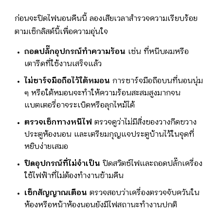
ก่อนจะปิดไฟนอนคืนนี้ ลองเสียเวลาสำรวจความเรียบร้อย
ตามเช็กลิสต์นี้เพื่อความอุ่นใจ
ถอดปลั๊กอุปกรณ์ทำความร้อน
เช่น ที่หนีบผมหรือ
เตารีดที่ใช้งานเสร็จแล้ว
ไม่ชาร์จมือถือไว้ใต้หมอน
การชาร์จมือถือบนที่นอนนุ่ม
ๆ หรือใต้หมอนจะทำให้ความร้อนสะสมสูงมากจน
แบตเตอรี่อาจระเบิดหรือลุกไหม้ได้
ตรวจเช็กทางหนีไฟ
ตรวจดูว่าไม่มีสิ่งของวางกีดขวาง
ประตูห้องนอน และเตรียมกุญแจประตูบ้านไว้ในจุดที่
หยิบง่ายเสมอ
ปิดอุปกรณ์ที่ไม่จำเป็น
ปิดสวิตช์ไฟและถอดปลั๊กเครื่อง
ใช้ไฟฟ้าที่ไม่ต้องทำงานข้ามคืน
เช็กสัญญาณเตือน
ตรวจสอบว่าเครื่องตรวจจับควันใน
ห้องหรือหน้าห้องนอนยังมีไฟสถานะทำงานปกติ