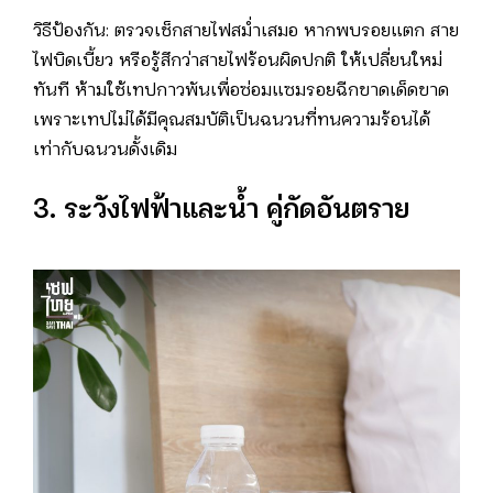
วิธีป้องกัน: ตรวจเช็กสายไฟสม่ำเสมอ หากพบรอยแตก สาย
ไฟบิดเบี้ยว หรือรู้สึกว่าสายไฟร้อนผิดปกติ ให้เปลี่ยนใหม่
ทันที ห้ามใช้เทปกาวพันเพื่อซ่อมแซมรอยฉีกขาดเด็ดขาด
เพราะเทปไม่ได้มีคุณสมบัติเป็นฉนวนที่ทนความร้อนได้
เท่ากับฉนวนดั้งเดิม
3. ระวังไฟฟ้าและน้ำ คู่กัดอันตราย