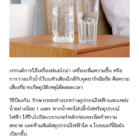
เทรนด์การใช้เครื่องพ่นอโรม่า เครื่องเพิ่มความชื้น หรือ
การวางแก้วน้ำไว้บนหัวเตียงใกล้กับจุดชาร์จมือถือ คือความ
เสี่ยงที่อาจเกิดอุบัติเหตุได้ตลอดเวลา
วิธีป้องกัน: รักษาระยะห่างระหว่างอุปกรณ์ไฟฟ้าและแหล่ง
น้ำอย่างน้อย 1 เมตร หากน้ำหกใส่ปลั๊กไฟหรืออุปกรณ์
ไฟฟ้า ให้รีบไปปิดเบรกเกอร์หลักก่อนจะเช็ดทำความ
สะอาด และห้ามสัมผัสอุปกรณ์ไฟฟ้าใด ๆ ในขณะที่มือยัง
เปียกชื้น