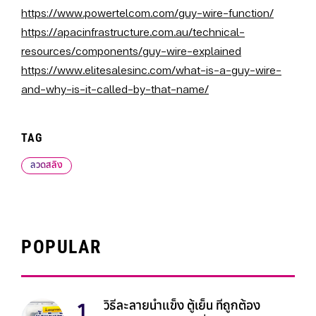
https://www.powertelcom.com/guy-wire-function/
https://apacinfrastructure.com.au/technical-
resources/components/guy-wire-explained
https://www.elitesalesinc.com/what-is-a-guy-wire-
and-why-is-it-called-by-that-name/
TAG
ลวดสลิง
POPULAR
วิธีละลายน้ำแข็ง ตู้เย็น ที่ถูกต้อง