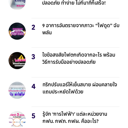
ปลอดภัย ทำง่าย ไม่กี่นาทีก็เสร็จ!
9 อาการอันตรายจากภาวะ “ไฟดูด” ฉับ
พลัน
ไขข้อสงสัยไฟตกเกิดจากอะไร พร้อม
วิธีการรับมืออย่างปลอดภัย
ทริกปรับแอร์ให้เย็นสบาย ผ่อนคลายใจ
แถมประหยัดไฟด้วย
รู้จัก ‘การไฟฟ้า’ แต่ละหน่วยงาน
กฟน. กฟภ. กฟผ. คืออะไร?