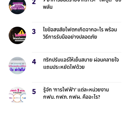
9 อาการอันตรายจากภาวะ “ไฟดูด” ฉับ
พลัน
ไขข้อสงสัยไฟตกเกิดจากอะไร พร้อม
วิธีการรับมืออย่างปลอดภัย
ทริกปรับแอร์ให้เย็นสบาย ผ่อนคลายใจ
แถมประหยัดไฟด้วย
รู้จัก ‘การไฟฟ้า’ แต่ละหน่วยงาน
กฟน. กฟภ. กฟผ. คืออะไร?