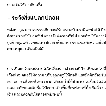
ก่อนเปิดใช้งานอีกครั้ง
ระวังสิ่งแปลกปลอม
หลังพายุสงบ ควรตรวจเช็กคอยล์ร้อนนอกบ้านว่ามีเศษใบไม้ กิ่งไ
สิ่งสกปรกเข้าไปอุดตันในกระจังพัดลมหรือไม่ และห้ามใช้พลาสต
ถุงดำคลุมเครื่องคอมเพรสเซอร์เด็ดขาด เพราะจะเกิดความชื้
สายไฟผุและเกิดสนิมได้
การเปิดแอร์ตอนฝนตกไม่ใช่เรื่องน่ากลัวอย่างที่คิด เพียงแค่เปล
เลือกโหมดแอร์ให้ฉลาด ปรับอุณหภูมิให้พอดี และมีสติพร้อมรับ
สถานการณ์ไฟตกไฟกระชาก เพียงเท่านี้ก็สามารถเปลี่ยนวันฝน
แสนอบอ้าวและอับชื้น ให้กลายเป็นพื้นที่เซฟโซนที่ทั้งเย็นฉ่ำ ป
เงิน และปลอดภัยได้ตลอดหน้าฝนนี้