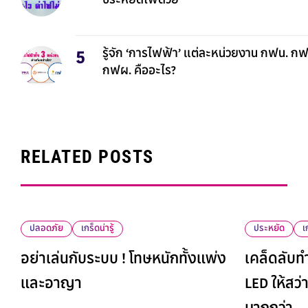
ประหยัดไฟด้วย
รู้จัก ‘การไฟฟ้า’ แต่ละหน่วยงาน กฟน. ก
กฟผ. คืออะไร?
RELATED POSTS
ปลอดภัย
เกร็ดน่ารู้
ประหยัด
เ
อย่าเล่นกับระบบ ! โทษหนักทั้งแพ่ง
เคล็ดลับ
และอาญา
LED ให้สว