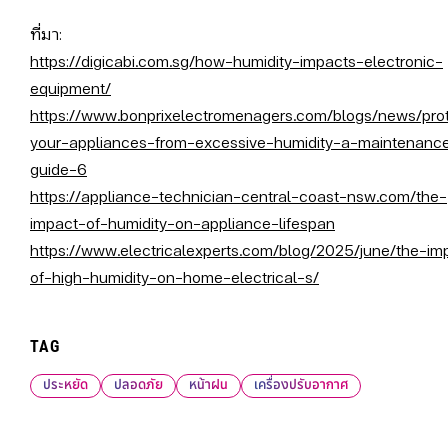
ที่มา:
https://digicabi.com.sg/how-humidity-impacts-electronic-
equipment/
https://www.bonprixelectromenagers.com/blogs/news/prot
your-appliances-from-excessive-humidity-a-maintenanc
guide-6
https://appliance-technician-central-coast-nsw.com/the-
impact-of-humidity-on-appliance-lifespan
https://www.electricalexperts.com/blog/2025/june/the-im
of-high-humidity-on-home-electrical-s/
TAG
ประหยัด
ปลอดภัย
หน้าฝน
เครื่องปรับอากาศ