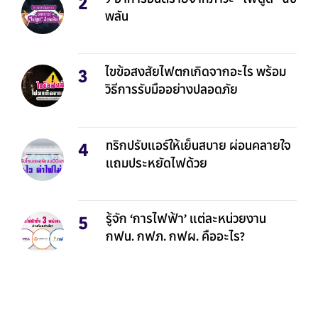
พลัน
ไขข้อสงสัยไฟตกเกิดจากอะไร พร้อม
วิธีการรับมืออย่างปลอดภัย
ทริกปรับแอร์ให้เย็นสบาย ผ่อนคลายใจ
แถมประหยัดไฟด้วย
รู้จัก ‘การไฟฟ้า’ แต่ละหน่วยงาน
กฟน. กฟภ. กฟผ. คืออะไร?