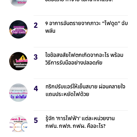
9 อาการอันตรายจากภาวะ “ไฟดูด” ฉับ
พลัน
ไขข้อสงสัยไฟตกเกิดจากอะไร พร้อม
วิธีการรับมืออย่างปลอดภัย
ทริกปรับแอร์ให้เย็นสบาย ผ่อนคลายใจ
แถมประหยัดไฟด้วย
รู้จัก ‘การไฟฟ้า’ แต่ละหน่วยงาน
กฟน. กฟภ. กฟผ. คืออะไร?