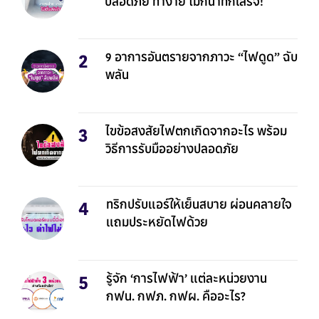
ปลอดภัย ทำง่าย ไม่กี่นาทีก็เสร็จ!
9 อาการอันตรายจากภาวะ “ไฟดูด” ฉับ
พลัน
ไขข้อสงสัยไฟตกเกิดจากอะไร พร้อม
วิธีการรับมืออย่างปลอดภัย
ทริกปรับแอร์ให้เย็นสบาย ผ่อนคลายใจ
แถมประหยัดไฟด้วย
รู้จัก ‘การไฟฟ้า’ แต่ละหน่วยงาน
กฟน. กฟภ. กฟผ. คืออะไร?