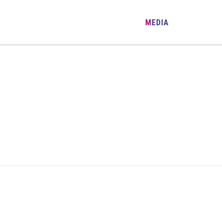
NEWS & ACTIVITIES
SERVICES
GR
TOPICS
MEDIA