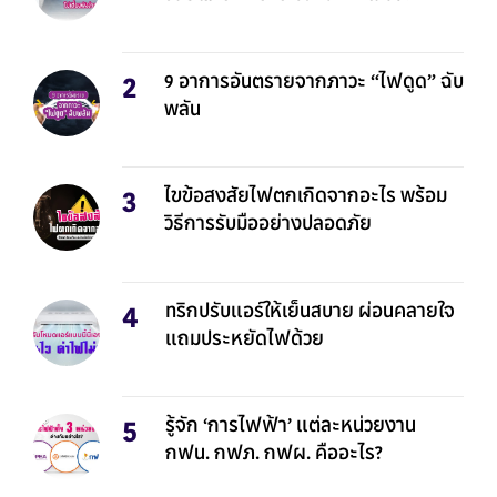
9 อาการอันตรายจากภาวะ “ไฟดูด” ฉับ
พลัน
ไขข้อสงสัยไฟตกเกิดจากอะไร พร้อม
วิธีการรับมืออย่างปลอดภัย
ทริกปรับแอร์ให้เย็นสบาย ผ่อนคลายใจ
แถมประหยัดไฟด้วย
รู้จัก ‘การไฟฟ้า’ แต่ละหน่วยงาน
กฟน. กฟภ. กฟผ. คืออะไร?