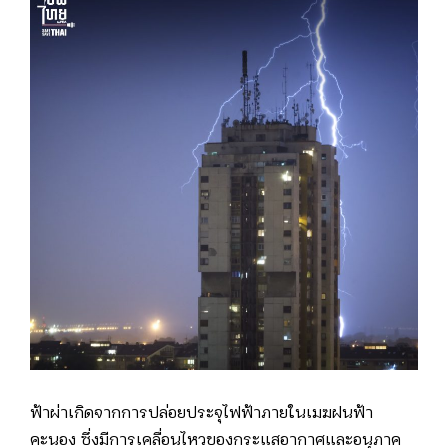
ฟ้าผ่าเกิดจากการปล่อยประจุไฟฟ้าภายในเมฆฝนฟ้า
คะนอง ซึ่งมีการเคลื่อนไหวของกระแสอากาศและอนุภาค