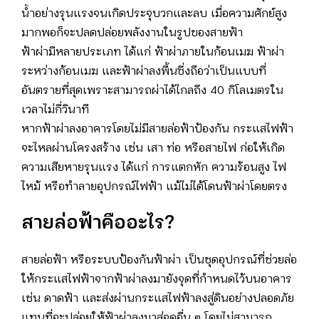
น้ำอย่างรุนแรงจนเกิดประจุบวกและลบ เมื่อความศักย์สูง
มากพอก็จะปลดปล่อยพลังงานในรูปของสายฟ้า
ฟ้าผ่ามีหลายประเภท ได้แก่ ฟ้าผ่าภายในก้อนเมฆ ฟ้าผ่า
ระหว่างก้อนเมฆ และฟ้าผ่าลงพื้นซึ่งถือว่าเป็นแบบที่
อันตรายที่สุดเพราะสามารถผ่าได้ไกลถึง 40 กิโลเมตรใน
เวลาไม่กี่วินาที
หากฟ้าผ่าลงอาคารโดยไม่มีสายล่อฟ้าป้องกัน กระแสไฟฟ้า
จะไหลผ่านโครงสร้าง เช่น เสา ท่อ หรือสายไฟ ก่อให้เกิด
ความเสียหายรุนแรง ได้แก่ การแตกหัก ความร้อนสูง ไฟ
ไหม้ หรือทำลายอุปกรณ์ไฟฟ้า แม้ไม่ได้โดนฟ้าผ่าโดยตรง
สายล่อฟ้าคืออะไร?
สายล่อฟ้า หรือระบบป้องกันฟ้าผ่า เป็นชุดอุปกรณ์ที่ช่วยล่อ
ให้กระแสไฟฟ้าจากฟ้าผ่าลงมายังจุดที่กำหนดไว้บนอาคาร
เช่น ดาดฟ้า และส่งผ่านกระแสไฟฟ้าลงสู่ดินอย่างปลอดภัย
แทนที่จะปล่อยให้ฟ้าผ่าลงมาสู่จุดอื่น ๆ โดยไม่สามารถ