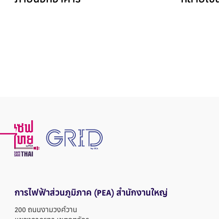
ภายนอกอาคาร
กลายเป็
การไฟฟ้าส่วนภูมิภาค
(PEA) สำนักงานใหญ่
200 ถนนงามวงศ์วาน