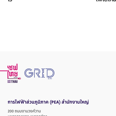
ไว
ไฟได้ไห
การไฟฟ้าส่วนภูมิภาค
(PEA) สำนักงานใหญ่
200 ถนนงามวงศ์วาน