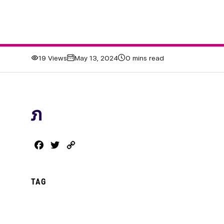
19 Views
May 13, 2024
0 mins read
ภ
Facebook
Twitter
Copy
Link
TAG