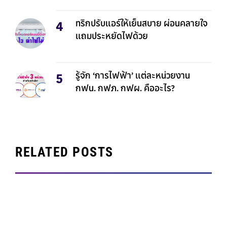
ทริกปรับแอร์ให้เย็นสบาย ผ่อนคลายใจ
แถมประหยัดไฟด้วย
รู้จัก ‘การไฟฟ้า’ แต่ละหน่วยงาน
กฟน. กฟภ. กฟผ. คืออะไร?
RELATED POSTS