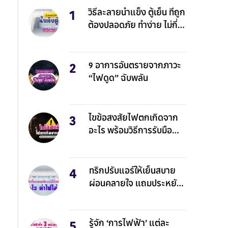
วิธีละลายน้ำแข็ง ตู้เย็น ที่ถูก
ต้องปลอดภัย ทำง่าย ไม่กี่
นาทีก็เสร็จ!
9 อาการอันตรายจากภาวะ
“ไฟดูด” ฉับพลัน
ไขข้อสงสัยไฟตกเกิดจาก
อะไร พร้อมวิธีการรับมือ
อย่างปลอดภัย
ทริกปรับแอร์ให้เย็นสบาย
ผ่อนคลายใจ แถมประหยัด
ไฟด้วย
รู้จัก ‘การไฟฟ้า’ แต่ละ