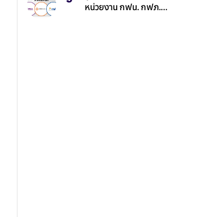
หน่วยงาน กฟน. กฟภ.
กฟผ. คืออะไร?